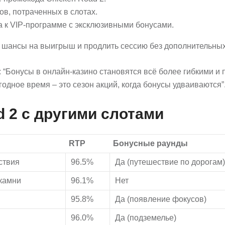
ов, потраченных в слотах.
па к VIP‑программе с эксклюзивными бонусами.
 шансы на выигрыш и продлить сессию без дополнительны
: “Бонусы в онлайн‑казино становятся всё более гибкими 
одное время – это сезон акций, когда бонусы удваиваются”
 2 с другими слотами
RTP
Бонусные раунды
ствия
96.5%
Да (путешествие по дорогам)
камни
96.1%
Нет
95.8%
Да (появление фокусов)
96.0%
Да (подземелье)