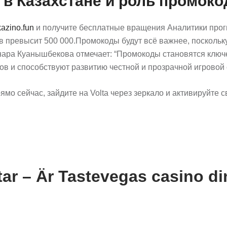
 в Казахстане и роль промоко
hkazino.fun
и получите бесплатные вращения Аналитики прогно
ов превысит 500 000.Промокоды будут всё важнее, посколь
нара Куанышбекова отмечает: “Промокоды становятся ключ
в и способствуют развитию честной и прозрачной игровой 
рямо сейчас, зайдите на Volta через зеркало и активируйте
r – Är Tastevegas casino din