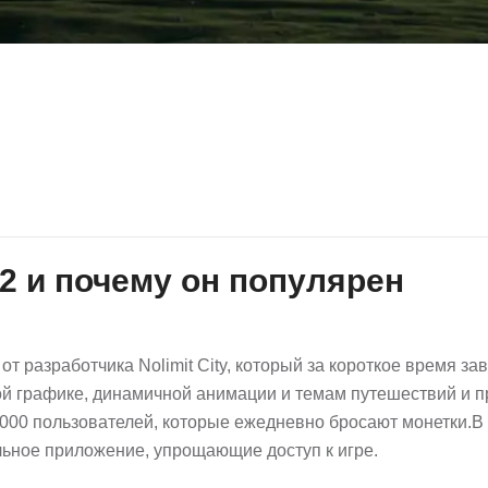
 2 и почему он популярен
от разработчика Nolimit City, который за короткое время з
ой графике, динамичной анимации и темам путешествий и п
000 пользователей, которые ежедневно бросают монетки.В 
льное приложение, упрощающие доступ к игре.