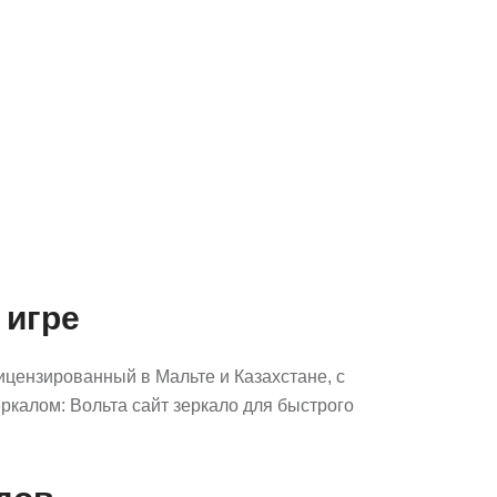
 игре
ицензированный в Мальте и Казахстане, с
ркалом: Вольта сайт зеркало для быстрого