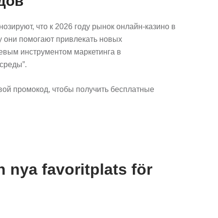
дов
зируют, что к 2026 году рынок онлайн‑казино в
ку они помогают привлекать новых
евым инструментом маркетинга в
среды”.
 свой промокод, чтобы получить бесплатные
 nya favoritplats för