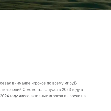
авоевал внимание игроков по всему миру.В
риключений.С момента запуска в 2023 году в
2024 году число активных игроков выросло на